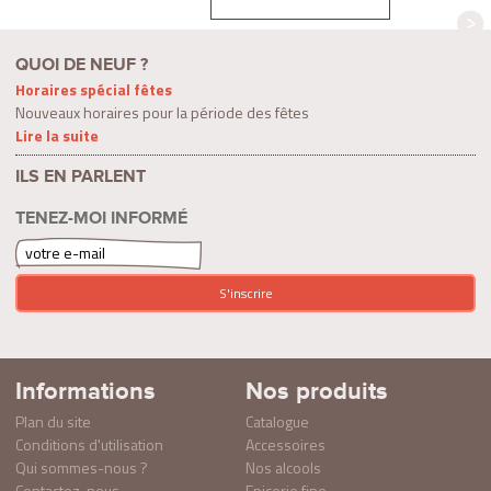
QUOI DE NEUF ?
Horaires spécial fêtes
Nouveaux horaires pour la période des fêtes
Lire la suite
ILS EN PARLENT
TENEZ-MOI INFORMÉ
Informations
Nos produits
Plan du site
Catalogue
Conditions d'utilisation
Accessoires
Qui sommes-nous ?
Nos alcools
Contactez-nous
Epicerie fine