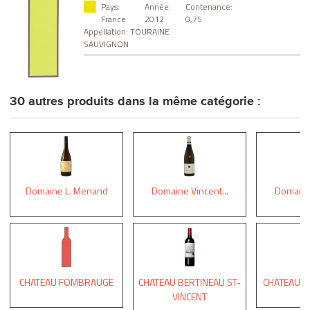
Pays:
Année:
Contenance:
France
2012
0,75
Appellation:
TOURAINE
SAUVIGNON
30 autres produits dans la même catégorie :
Domaine L. Menand
Domaine Vincent...
Domaine 
CHATEAU FOMBRAUGE
CHATEAU BERTINEAU ST-
CHATEAU 
VINCENT