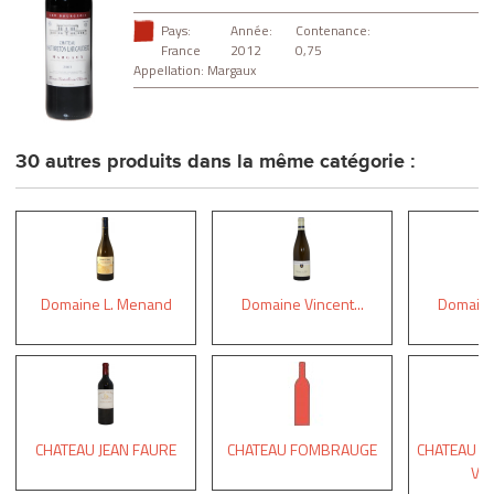
Pays:
Année:
Contenance:
France
2012
0,75
Appellation:
Margaux
30 autres produits dans la même catégorie :
Domaine L. Menand
Domaine Vincent...
Domaine 
CHATEAU JEAN FAURE
CHATEAU FOMBRAUGE
CHATEAU B
VI