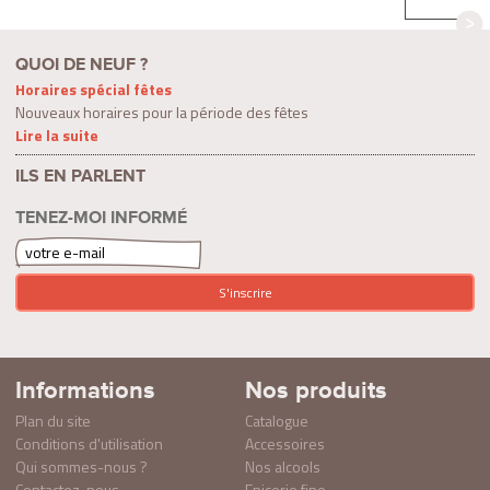
QUOI DE NEUF ?
Horaires spécial fêtes
Nouveaux horaires pour la période des fêtes
Lire la suite
ILS EN PARLENT
TENEZ-MOI INFORMÉ
Informations
Nos produits
Plan du site
Catalogue
Conditions d'utilisation
Accessoires
Qui sommes-nous ?
Nos alcools
Contactez-nous
Epicerie fine