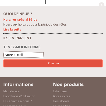
QUOI DE NEUF ?
Horaires spécial fêtes
Nouveaux horaires pour la période des fêtes
Lire la suite
ILS EN PARLENT
TENEZ-MOI INFORMÉ
Informations
Nos produits
Plan du site
Catalogue
Conditions d'utilisation
Accessoires
Qui sommes-nous ?
Nos alcools
Contactez-nous
Epicerie fine