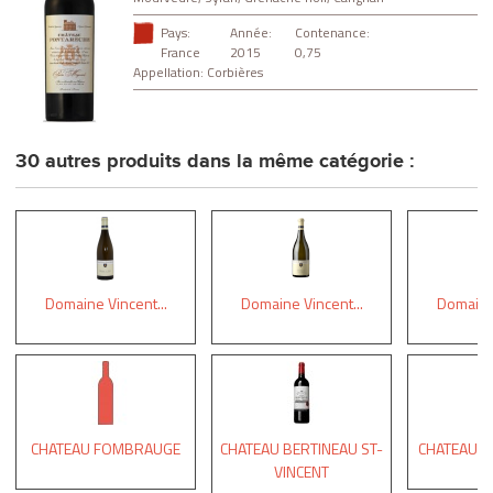
Pays:
Année:
Contenance:
France
2015
0,75
Appellation:
Corbières
30 autres produits dans la même catégorie :
Domaine Vincent...
Domaine Vincent...
Domaine 
CHATEAU FOMBRAUGE
CHATEAU BERTINEAU ST-
CHATEAU 
VINCENT